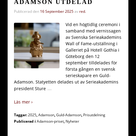
ADAMSON UTDELAD
Publicerad den
16 September 2025
av
red.
Vid en högtidlig ceremoni i
samband med vernissagen
av Svenska Serieakademins
Wall of Fame-utställning i
Galleriet på Hotell Gothia i
Göteborg den 12
september tilldelades för
första gången en svensk
serieskapare en Guld-
Adamson. Statyetten delades ut av Serieakademins
…
president Sture
Läs mer ›
Taggar:
2025
,
Adamson
,
Guld-Adamson
,
Prisutdelning
Publicerad i
Adamson-priset
,
Nyheter