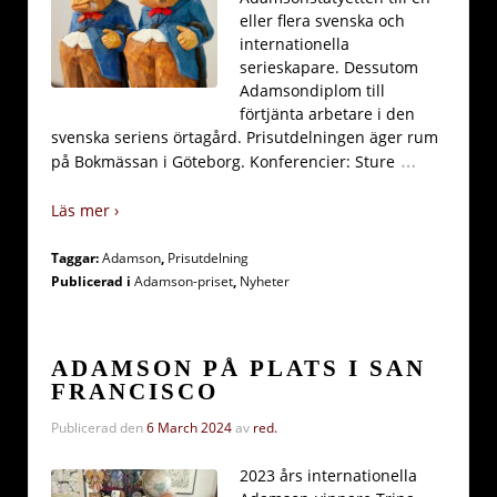
eller flera svenska och
internationella
serieskapare. Dessutom
Adamsondiplom till
förtjänta arbetare i den
svenska seriens örtagård. Prisutdelningen äger rum
…
på Bokmässan i Göteborg. Konferencier: Sture
Läs mer ›
Taggar:
Adamson
,
Prisutdelning
Publicerad i
Adamson-priset
,
Nyheter
ADAMSON PÅ PLATS I SAN
FRANCISCO
Publicerad den
6 March 2024
av
red.
2023 års internationella