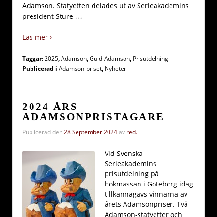
Adamson. Statyetten delades ut av Serieakademins
…
president Sture
Läs mer ›
Taggar:
2025
,
Adamson
,
Guld-Adamson
,
Prisutdelning
Publicerad i
Adamson-priset
,
Nyheter
2024 ÅRS
ADAMSONPRISTAGARE
Publicerad den
28 September 2024
av
red.
Vid Svenska
Serieakademins
prisutdelning på
bokmässan i Göteborg idag
tillkännagavs vinnarna av
årets Adamsonpriser. Två
Adamson-statyetter och