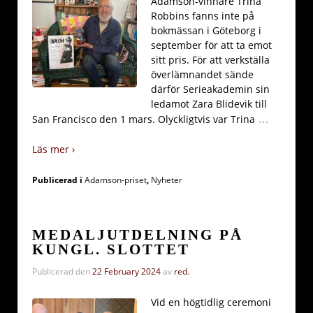
Adamson-vinnare Trina
Robbins fanns inte på
bokmässan i Göteborg i
september för att ta emot
sitt pris. För att verkställa
överlämnandet sände
därför Serieakademin sin
ledamot Zara Blidevik till
…
San Francisco den 1 mars. Olyckligtvis var Trina
Läs mer ›
Publicerad i
Adamson-priset
,
Nyheter
MEDALJUTDELNING PÅ
KUNGL. SLOTTET
Publicerad den
22 February 2024
av
red.
Vid en högtidlig ceremoni