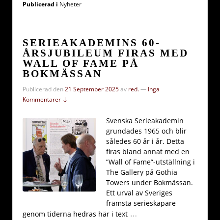
Publicerad i
Nyheter
SERIEAKADEMINS 60-
ÅRSJUBILEUM FIRAS MED
WALL OF FAME PÅ
BOKMÄSSAN
Publicerad den
21 September 2025
av
red.
—
Inga
Kommentarer ↓
Svenska Serieakademin
grundades 1965 och blir
således 60 år i år. Detta
firas bland annat med en
”Wall of Fame”-utställning i
The Gallery på Gothia
Towers under Bokmässan.
Ett urval av Sveriges
främsta serieskapare
…
genom tiderna hedras här i text