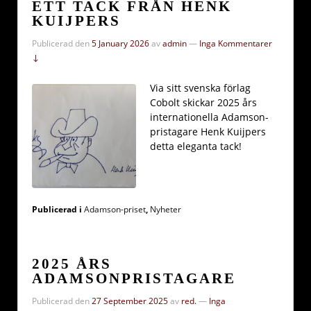
ETT TACK FRÅN HENK
KUIJPERS
Publicerad den
5 January 2026
av
admin
—
Inga Kommentarer
↓
Via sitt svenska förlag
Cobolt skickar 2025 års
internationella Adamson-
pristagare Henk Kuijpers
detta eleganta tack!
Publicerad i
Adamson-priset
,
Nyheter
2025 ÅRS
ADAMSONPRISTAGARE
Publicerad den
27 September 2025
av
red.
—
Inga