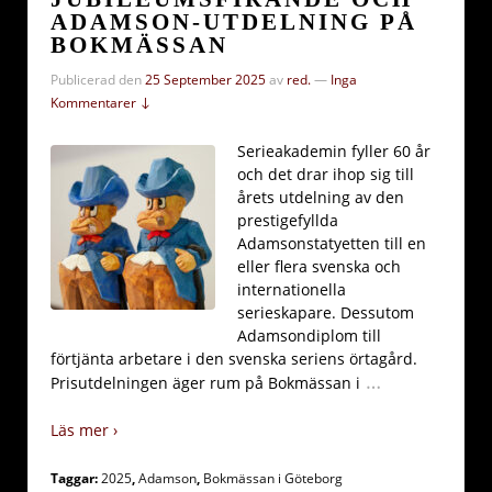
ADAMSON-UTDELNING PÅ
BOKMÄSSAN
Publicerad den
25 September 2025
av
red.
—
Inga
Kommentarer ↓
Serieakademin fyller 60 år
och det drar ihop sig till
årets utdelning av den
prestigefyllda
Adamsonstatyetten till en
eller flera svenska och
internationella
serieskapare. Dessutom
Adamsondiplom till
förtjänta arbetare i den svenska seriens örtagård.
…
Prisutdelningen äger rum på Bokmässan i
Läs mer ›
Taggar:
2025
,
Adamson
,
Bokmässan i Göteborg