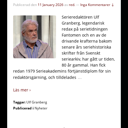
Publicerad den
11 January 2026
av
red.
—
Inga Kommentarer ↓
Serieredaktören Ulf
Granberg, legendarisk
redax på serietidningen
Fantomen och en av de
drivande krafterna bakom
senare års seriehistoriska
skrifter från Svenskt
seriearkiv, har gått ur tiden,
80 år gammal. Han fick
redan 1979 Serieakademins förtjänstdiplom för sin
…
redaktörsgärning, och tilldelades
Läs mer ›
Taggar:
Ulf Granberg
Publicerad i
Nyheter