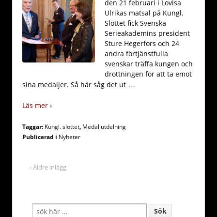
den 21 februari i Lovisa
Ulrikas matsal på Kungl.
Slottet fick Svenska
Serieakademins president
Sture Hegerfors och 24
andra förtjänstfulla
svenskar träffa kungen och
drottningen för att ta emot
…
sina medaljer. Så här såg det ut
Läs mer ›
Taggar:
Kungl. slottet
,
Medaljutdelning
Publicerad i
Nyheter
‹ Äldre inlägg