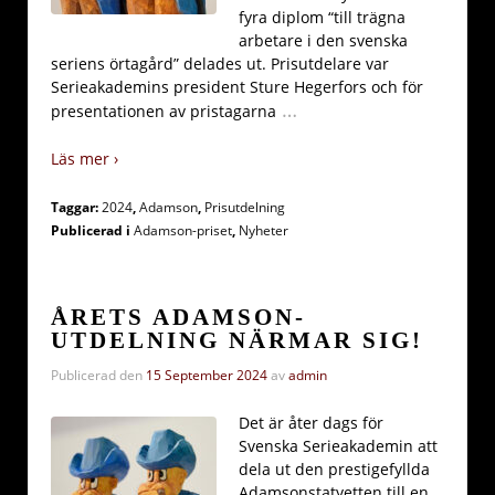
fyra diplom “till trägna
arbetare i den svenska
seriens örtagård” delades ut. Prisutdelare var
Serieakademins president Sture Hegerfors och för
…
presentationen av pristagarna
Läs mer ›
Taggar:
2024
,
Adamson
,
Prisutdelning
Publicerad i
Adamson-priset
,
Nyheter
ÅRETS ADAMSON-
UTDELNING NÄRMAR SIG!
Publicerad den
15 September 2024
av
admin
Det är åter dags för
Svenska Serieakademin att
dela ut den prestigefyllda
Adamsonstatyetten till en