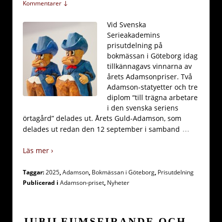
Kommentarer ↓
Vid Svenska
Serieakademins
prisutdelning på
bokmässan i Göteborg idag
tillkännagavs vinnarna av
årets Adamsonpriser. Två
Adamson-statyetter och tre
diplom “till trägna arbetare
i den svenska seriens
örtagård” delades ut. Årets Guld-Adamson, som
…
delades ut redan den 12 september i samband
Läs mer ›
Taggar:
2025
,
Adamson
,
Bokmässan i Göteborg
,
Prisutdelning
Publicerad i
Adamson-priset
,
Nyheter
JUBILEUMSFIRANDE OCH