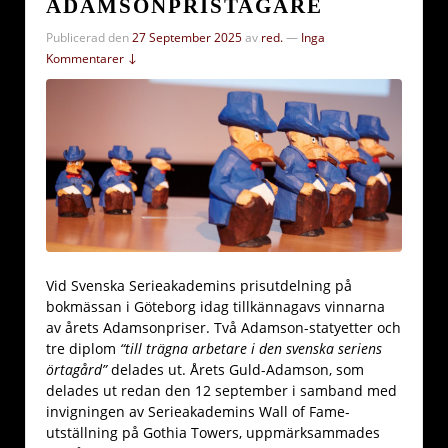
ADAMSONPRISTAGARE
Publicerad den
27 September 2025
av
red.
—
Inga
Kommentarer ↓
Vid Svenska Serieakademins prisutdelning på
bokmässan i Göteborg idag tillkännagavs vinnarna
av årets Adamsonpriser. Två Adamson-statyetter och
tre diplom
“till trägna arbetare i den svenska seriens
örtagård”
delades ut. Årets Guld-Adamson, som
delades ut redan den 12 september i samband med
invigningen av Serieakademins Wall of Fame-
utställning på Gothia Towers, uppmärksammades