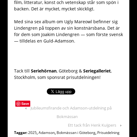
film, litteratur, konst och vetenskap står som spön i
backen. Det är mycket, mycket skickligt.
Med sina sex album om Ugly Mareowl befinner sig
Lindengren på toppen av sin konstnärsbana. Det är
för dem som Joakim Lindengren — som förste svensk
— tilldelas en Guld-Adamson.
Tack till
Seriehörnan
, Göteborg &
Seriegalleriet
,
Stockholm, som sponsrat prisutdelningen!
Save
‹
Jubileumsfirande och Adamson-utdelning på
Bokmässan
Ett tack från Henk Kuijpers
›
Taggar:
2025
,
Adamson
,
Bokmässan i Göteborg
,
Prisutdelning