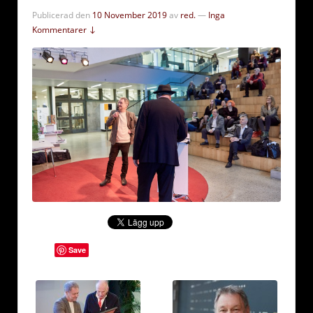
Publicerad den
10 November 2019
av
red.
—
Inga
Kommentarer ↓
Save