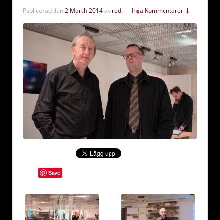
Publicerad den
2 March 2014
av
red.
—
Inga Kommentarer ↓
Save