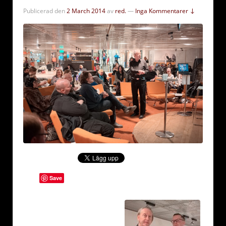
Publicerad den
2 March 2014
av
red.
—
Inga Kommentarer ↓
Save