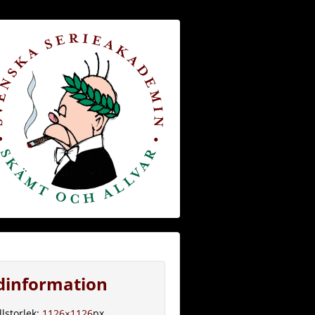
ldinformation
llstorlek:
1126×1126
px