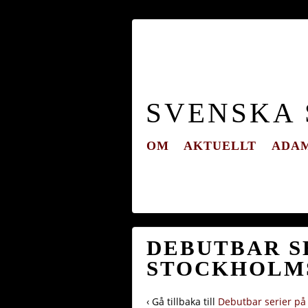
SVENSKA
OM
AKTUELLT
ADAM
DEBUTBAR SE
STOCKHOLMS
‹ Gå tillbaka till
Debutbar serier på