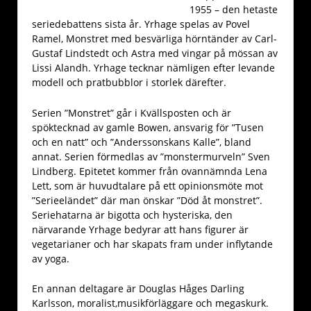
1955 – den hetaste
seriedebattens sista år. Yrhage spelas av Povel
Ramel, Monstret med besvärliga hörntänder av Carl-
Gustaf Lindstedt och Astra med vingar på mössan av
Lissi Alandh. Yrhage tecknar nämligen efter levande
modell och pratbubblor i storlek därefter.
Serien ”Monstret” går i Kvällsposten och är
spöktecknad av gamle Bowen, ansvarig för ”Tusen
och en natt” och ”Anderssonskans Kalle”, bland
annat. Serien förmedlas av ”monstermurveln” Sven
Lindberg. Epitetet kommer från ovannämnda Lena
Lett, som är huvudtalare på ett opinionsmöte mot
”Serieeländet” där man önskar ”Död åt monstret”.
Seriehatarna är bigotta och hysteriska, den
närvarande Yrhage bedyrar att hans figurer är
vegetarianer och har skapats fram under inflytande
av yoga.
En annan deltagare är Douglas Håges Darling
Karlsson, moralist,musikförläggare och megaskurk.