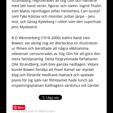
Strandberg, regisserades av Stig Olin och hanterar
med lätt hand serier, figurer och namn. Ingrid Thulin
som Malou Hjorthagen (efter hemorten), Carl-Gustaf
som Tyko Kölstav och monster, Juttan Järpe – Jans
mor, och Georg Rydeberg i rollen som den superhale
Jens Myskovich.
B O Wennerberg (1918-2000), bättre känd som
Bowen, var vänlig nog att återteckna en illustration
ur filmen och berättade att några våldsamma
sekvenser censurerades av Stig Olin för att göra den
mera familjevänlig. Detta förgrymmade författaren
Olle Strandberg, som blev ganska nedtagen. Vidare
kunde Bowen förtälja att Povel Ramel var mycket
blyg och förtärde medhavd matsäck och spelade
piano för sig själv när filmteamet hade lunch på
inspelningsplatsen Källhagens värdshus vid Gärdet.
Save
‹
Al Feldstein in Memoriam