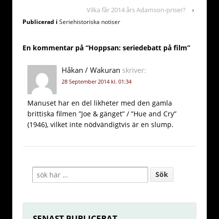
Vilka får 2014 års Adamson-priser?
›
Publicerad i
Seriehistoriska notiser
En kommentar på “
Hoppsan: seriedebatt på film
”
Håkan / Wakuran
skriver:
28 September 2014 kl. 01:34
Manuset har en del likheter med den gamla
brittiska filmen ”Joe & gänget” / ”Hue and Cry”
(1946), vilket inte nödvändigtvis är en slump.
SENAST PUBLICERAT