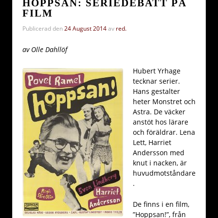
HOPPSAN: SERIEDEBATT PÅ
FILM
Publicerad den
24 August 2014
av
red.
av Olle Dahllöf
Hubert Yrhage
tecknar serier.
Hans gestalter
heter Monstret och
Astra. De väcker
anstöt hos lärare
och föräldrar. Lena
Lett, Harriet
Andersson med
knut i nacken, är
huvudmotståndare
.
De finns i en film,
”Hoppsan!”, från