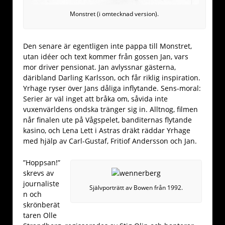
Monstret (i omtecknad version).
Den senare är egentligen inte pappa till Monstret,
utan idéer och text kommer från gossen Jan, vars
mor driver pensionat. Jan avlyssnar gästerna,
däribland Darling Karlsson, och får riklig inspiration.
Yrhage ryser över Jans dåliga inflytande. Sens-moral:
Serier är väl inget att bråka om, såvida inte
vuxenvärldens ondska tränger sig in. Alltnog, filmen
når finalen ute på Vågspelet, banditernas flytande
kasino, och Lena Lett i Astras dräkt räddar Yrhage
med hjälp av Carl-Gustaf, Fritiof Andersson och Jan.
”Hoppsan!”
skrevs av
journaliste
Självporträtt av Bowen från 1992.
n och
skrönberät
taren Olle