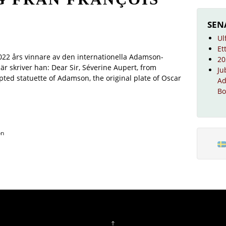
SEN
Ul
Et
022 års vinnare av den internationella Adamson-
20
är skriver han: Dear Sir, Séverine Aupert, from
Ju
pted statuette of Adamson, the original plate of Oscar
Ad
Bo
on
↑