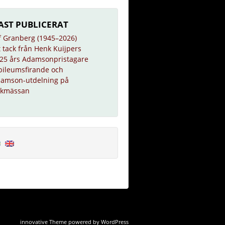
AST PUBLICERAT
f Granberg (1945–2026)
t tack från Henk Kuijpers
25 års Adamsonpristagare
bileumsfirande och
amson-utdelning på
kmässan
innovative Theme
powered by
WordPress