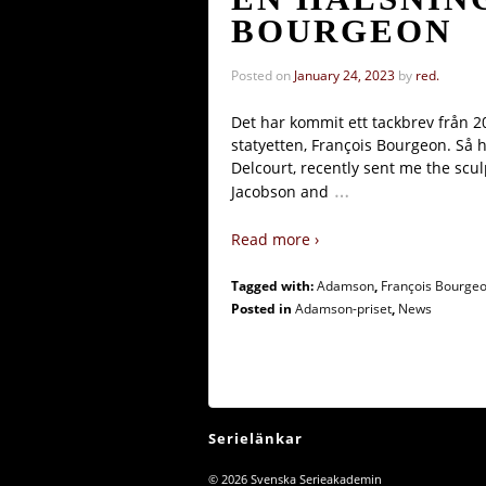
BOURGEON
Posted on
January 24, 2023
by
red.
Det har kommit ett tackbrev från 2
statyetten, François Bourgeon. Så h
Delcourt, recently sent me the scul
…
Jacobson and
Read more ›
Tagged with:
Adamson
,
François Bourge
Posted in
Adamson-priset
,
News
Serielänkar
© 2026
Svenska Serieakademin