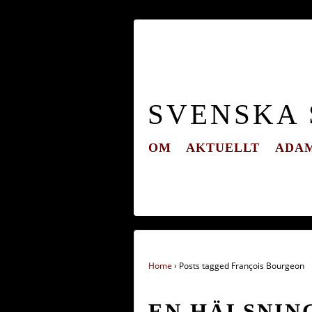
SVENSKA
OM
AKTUELLT
ADAM
Home
›
Posts tagged François Bourgeon
EN HÄLSNIN