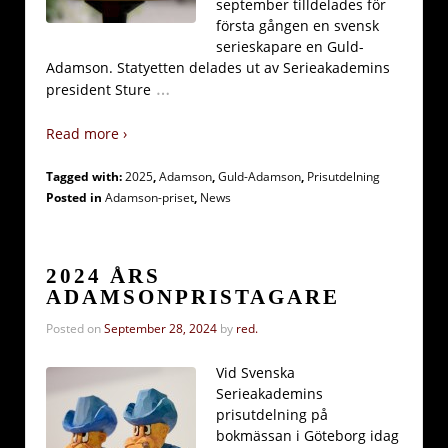
september tilldelades för
första gången en svensk
serieskapare en Guld-
Adamson. Statyetten delades ut av Serieakademins
…
president Sture
Read more ›
Tagged with:
2025
,
Adamson
,
Guld-Adamson
,
Prisutdelning
Posted in
Adamson-priset
,
News
2024 ÅRS
ADAMSONPRISTAGARE
Posted on
September 28, 2024
by
red.
Vid Svenska
Serieakademins
prisutdelning på
bokmässan i Göteborg idag