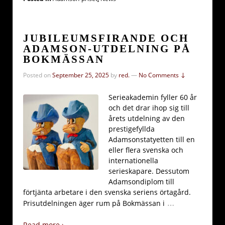
JUBILEUMSFIRANDE OCH
ADAMSON-UTDELNING PÅ
BOKMÄSSAN
Posted on
September 25, 2025
by
red.
—
No Comments ↓
Serieakademin fyller 60 år
och det drar ihop sig till
årets utdelning av den
prestigefyllda
Adamsonstatyetten till en
eller flera svenska och
internationella
serieskapare. Dessutom
Adamsondiplom till
förtjänta arbetare i den svenska seriens örtagård.
…
Prisutdelningen äger rum på Bokmässan i
Read more ›