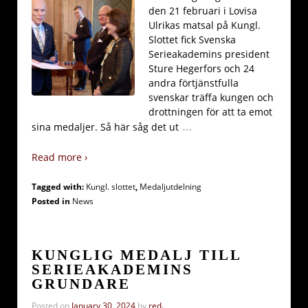
den 21 februari i Lovisa
Ulrikas matsal på Kungl.
Slottet fick Svenska
Serieakademins president
Sture Hegerfors och 24
andra förtjänstfulla
svenskar träffa kungen och
drottningen för att ta emot
…
sina medaljer. Så här såg det ut
Read more ›
Tagged with:
Kungl. slottet
,
Medaljutdelning
Posted in
News
KUNGLIG MEDALJ TILL
SERIEAKADEMINS
GRUNDARE
Posted on
January 30, 2024
by
red.