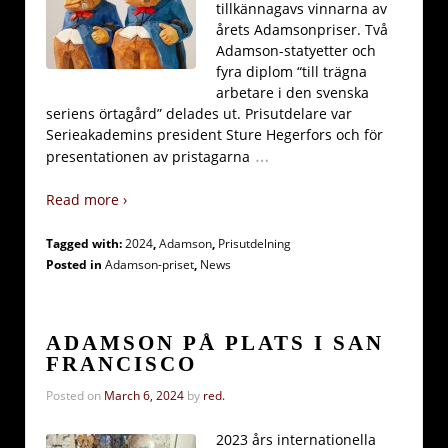
tillkännagavs vinnarna av
årets Adamsonpriser. Två
Adamson-statyetter och
fyra diplom “till trägna
arbetare i den svenska
seriens örtagård” delades ut. Prisutdelare var
Serieakademins president Sture Hegerfors och för
…
presentationen av pristagarna
Read more ›
Tagged with:
2024
,
Adamson
,
Prisutdelning
Posted in
Adamson-priset
,
News
ADAMSON PÅ PLATS I SAN
FRANCISCO
Posted on
March 6, 2024
by
red.
2023 års internationella