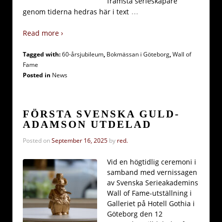
främsta serieskapare
…
genom tiderna hedras här i text
Read more ›
Tagged with:
60-årsjubileum
,
Bokmässan i Göteborg
,
Wall of
Fame
Posted in
News
FÖRSTA SVENSKA GULD-
ADAMSON UTDELAD
Posted on
September 16, 2025
by
red.
Vid en högtidlig ceremoni i
samband med vernissagen
av Svenska Serieakademins
Wall of Fame-utställning i
Galleriet på Hotell Gothia i
Göteborg den 12