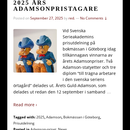
2025 ÅRS
ADAMSONPRISTAGARE
Posted on
September 27, 2025
by
red.
—
No Comments ↓
Vid Svenska
Serieakademins
prisutdelning på
bokmässan i Göteborg idag
tillkännagavs vinnarna av
årets Adamsonpriser. Två
Adamson-statyetter och tre
diplom “till trägna arbetare
i den svenska seriens
örtagård” delades ut. Årets Guld-Adamson, som
…
delades ut redan den 12 september i samband
Read more ›
Tagged with:
2025
,
Adamson
,
Bokmässan i Göteborg
,
Prisutdelning
Posted in
Adamson-priset
,
News