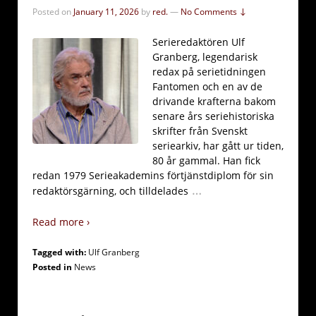
Posted on
January 11, 2026
by
red.
—
No Comments ↓
Serieredaktören Ulf
Granberg, legendarisk
redax på serietidningen
Fantomen och en av de
drivande krafterna bakom
senare års seriehistoriska
skrifter från Svenskt
seriearkiv, har gått ur tiden,
80 år gammal. Han fick
redan 1979 Serieakademins förtjänstdiplom för sin
…
redaktörsgärning, och tilldelades
Read more ›
Tagged with:
Ulf Granberg
Posted in
News