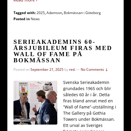
Tagged with:
2025
,
Adamson
,
Bokmässan i Göteborg
Posted in
News
SERIEAKADEMINS 60-
ÅRSJUBILEUM FIRAS MED
WALL OF FAME PÅ
BOKMÄSSAN
Posted on
September 21, 2025
by
red.
—
No Comments ↓
Svenska Serieakademin
grundades 1965 och blir
således 60 år i år. Detta
firas bland annat med en
”Wall of Fame”-utställning i
The Gallery på Gothia
Towers under Bokmässan.
Ett urval av Sveriges