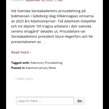
Posted on
September 30, 2023
by
red.
Vid Svenska Serieakademins prisutdelning på
bokmässan i Göteborg idag tillkännagavs vinnarna
av 2023 års Adamsonpriser. Två Adamson-statyetter
och tre diplom “till trägna arbetare i den svenska
seriens örtagård” delades ut. Prisutdelare var
Serieakademins president Sture Hegerfors och för
…
presentationen av
Read more ›
Tagged with:
Adamson
,
Prisutdelning
Posted in
Adamson-priset
,
News
‹ Older posts