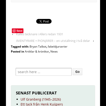
Save
‹
Kalles tecknare i Allers redan 1931
ÄVENTYRARE + PIONJÄRER – en utställning i två delar
›
Tagged with:
Bryan Talbot
,
fabeldjurserier
Posted in
Artiklar & krönikor
,
News
SENAST PUBLICERAT
Ulf Granberg (1945–2026)
Ett tack från Henk Kuijpers