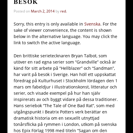
BESÖK
Posted on
March 2, 2014
by
red.
Sorry, this entry is only available in
Svenska
. For the
sake of viewer convenience, the content is shown
below in the alternative language. You may click the
link to switch the active language.
Den brittiske serietecknaren Bryan Talbot, som
utöver en rad egna serier som “Grandville” också är
känd för sitt arbete på “Hellblazer” och “Sandman”,
har varit på besök i Sverige. Han höll ett uppskattat
föredrag på Kulturhuset i Stockholm lördagen den 1
mars om fabeldjur i illustrationskonst, litteratur och
serier, och visade exempel på hur han själv
inspirerats av och byggt vidare på dessa traditioner.
Hans seriebok “The Tale of One Bad Rat”, som med
utgångspunkt i Beatrix Potters verk berättar en
dramatisk historia om en sexuellt utnyttjad
tonårsflicka på rymmen i London, utkom på svenska
hos Epix Förlag 1998 med titeln “Sagan om den