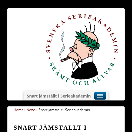
Snart jämställt i Serieakademin
Home
›
News
›
Snart jämställt i Serieakademin
SNART JÄMSTÄLLT I