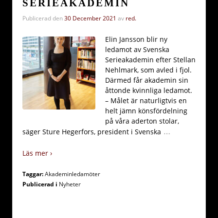
SERIEAKADEMIN
Publicerad den
30 December 2021
av
red.
Elin Jansson blir ny
ledamot av Svenska
Serieakademin efter Stellan
Nehlmark, som avled i fjol.
Därmed får akademin sin
åttonde kvinnliga ledamot.
– Målet är naturligtvis en
helt jämn könsfördelning
på våra aderton stolar,
…
säger Sture Hegerfors, president i Svenska
Läs mer ›
Taggar:
Akademinledamöter
Publicerad i
Nyheter