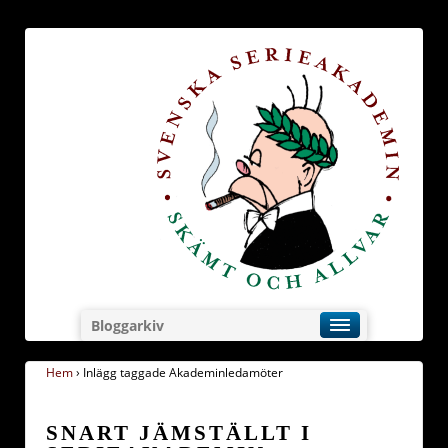
Bloggarkiv
Hem
›
Inlägg taggade Akademinledamöter
SNART JÄMSTÄLLT I