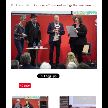
Publicerad den
3 October 2017
av
red.
—
Inga Kommentarer ↓
Save