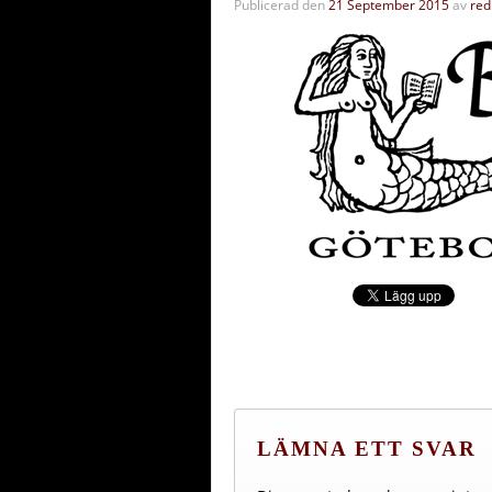
Publicerad den
21 September 2015
av
red
LÄMNA ETT SVAR