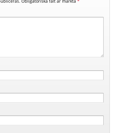
ubliceras.
Obligatoriska fält är märkta
*