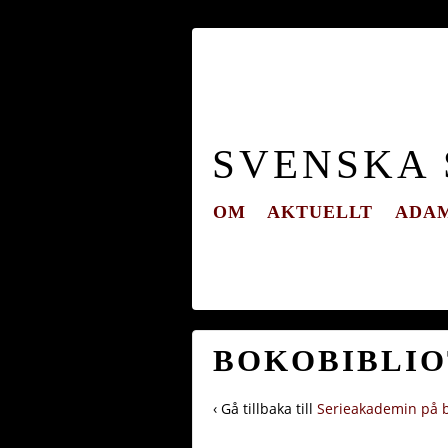
SVENSKA
OM
AKTUELLT
ADAM
BOKOBIBLI
‹ Gå tillbaka till
Serieakademin på