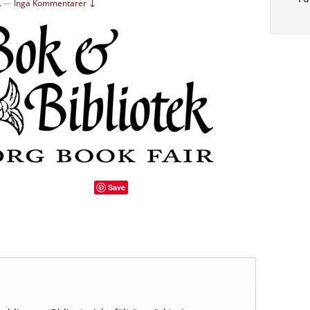
.
—
Inga Kommentarer ↓
Save