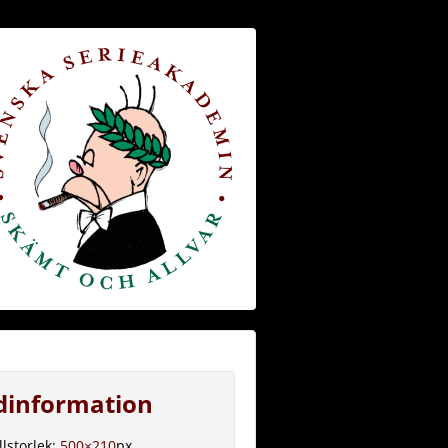
ldinformation
llstorlek:
500×210
px