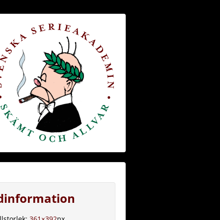
ldinformation
llstorlek:
361×392
px