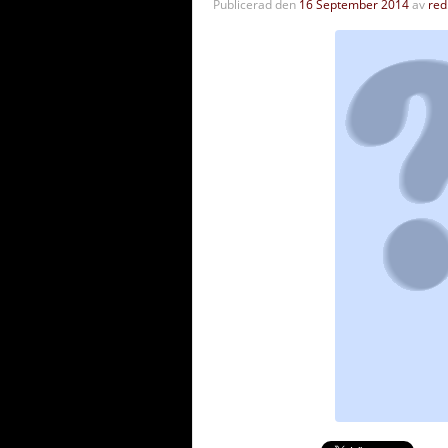
Publicerad den
16 September 2014
av
red