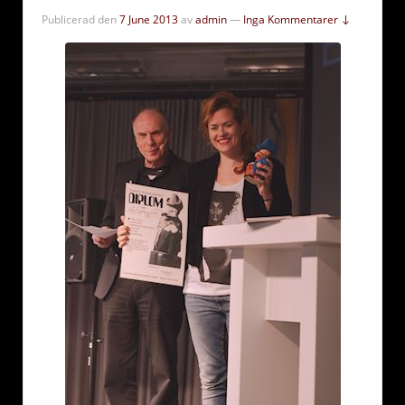
Publicerad den
7 June 2013
av
admin
—
Inga Kommentarer ↓