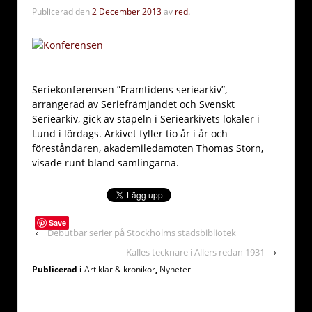
Publicerad den
2 December 2013
av
red.
Seriekonferensen ”Framtidens seriearkiv”,
arrangerad av Seriefrämjandet och Svenskt
Seriearkiv, gick av stapeln i Seriearkivets lokaler i
Lund i lördags. Arkivet fyller tio år i år och
föreståndaren, akademiledamoten Thomas Storn,
visade runt bland samlingarna.
Save
‹
Debutbar serier på Stockholms stadsbibliotek
Kalles tecknare i Allers redan 1931
›
Publicerad i
Artiklar & krönikor
,
Nyheter