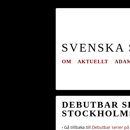
SVENSKA
OM
AKTUELLT
ADAM
DEBUTBAR SE
STOCKHOLMS
‹ Gå tillbaka till
Debutbar serier på