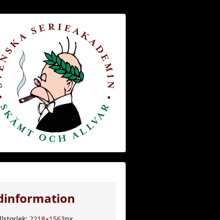
ldinformation
llstorlek:
2218×1563
px