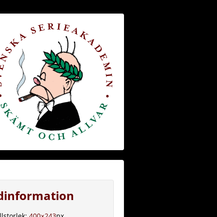
ldinformation
llstorlek:
400×243
px