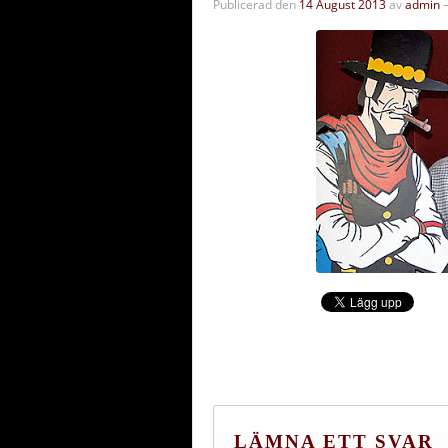
Publicerad den
14 August 2013
av
admin
LÄMNA ETT SVAR