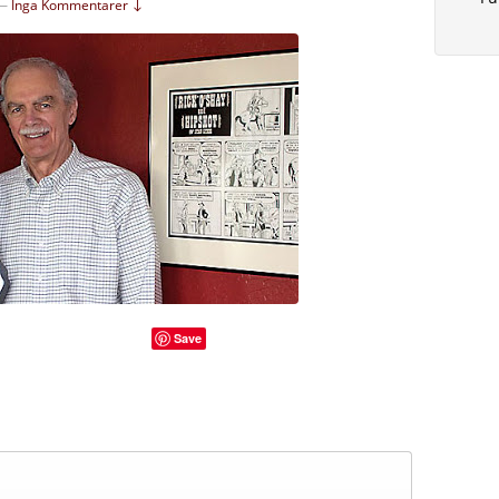
—
Inga Kommentarer ↓
Save