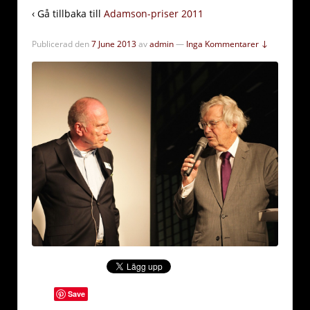
‹ Gå tillbaka till
Adamson-priser 2011
Publicerad den
7 June 2013
av
admin
—
Inga Kommentarer ↓
Save