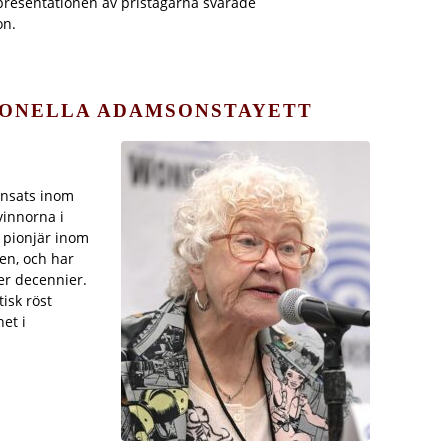
 presentationen av pristagarna svarade
on.
TIONELLA ADAMSONSTAYETT
insats inom
vinnorna i
n pionjär inom
en, och har
er decennier.
isk röst
et i