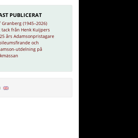
AST PUBLICERAT
f Granberg (1945–2026)
t tack från Henk Kuijpers
25 års Adamsonpristagare
bileumsfirande och
amson-utdelning på
kmässan