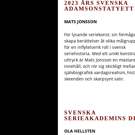
2023 ÅRS SVENSKA
ADAMSONSTATYETT
MATS JONSSON
För lysande seriekonst, sin förmåga
skapa berättelser åt olika målgrup
för en inflytelserik roll i svensk
seriehistoria. Med ett unikt konstnä
uttryck är Mats Jonsson en mästar
innehåll, och rör sig skickligt mella
självbiografisk vardagsrealism, hist
skeenden och skarpsynt satir.
SVENSKA
SERIEAKADEMINS D
OLA HELLSTEN