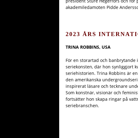
president Sture Hegerfors och för
akademiledamoten Pidde Anderss
2023 ÅRS INTERNA
TRINA ROBBINS, USA
För en storartad och banbrytande 
seriekonsten, där hon synliggjort k
seriehistorien. Trina Robbins är e
den amerikanska undergroundseri
inspirerat läsare och tecknare und
Som konstnär, visionär och feminist
fortsätter hon skapa ringar på vattn
seriebranschen.