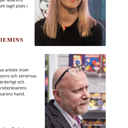
m tagit plats i
DEMINS
iva arbete inom
orns och seriernas
ärderligt och
erietecknarens
läsarens hand.