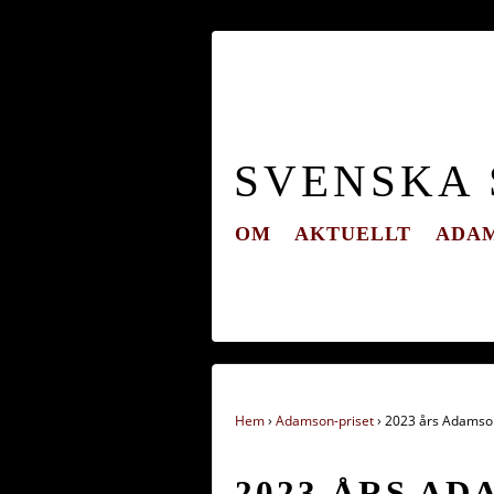
SVENSKA
OM
AKTUELLT
ADAM
Hem
›
Adamson-priset
›
2023 års Adamso
2023 ÅRS A