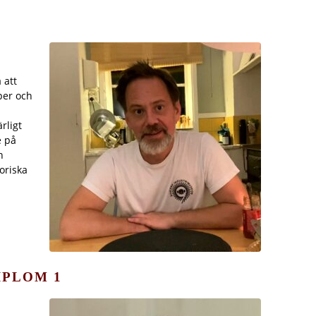
 att
per och
rligt
e på
n
oriska
IPLOM 1