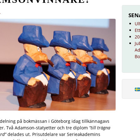
.
SEN
Ul
Et
20
Ju
Ad
Bo
delning på bokmässan i Göteborg idag tillkännagavs
er. Två Adamson-statyetter och tre diplom
“till trägna
ård”
delades ut. Prisutdelare var Serieakademins