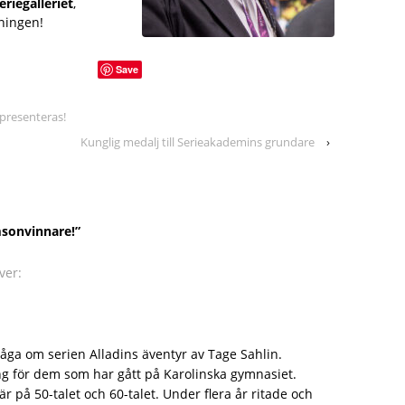
eriegalleriet
,
ningen!
Save
presenteras!
Kunglig medalj till Serieakademins grundare
›
sonvinnare!
”
ver:
fråga om serien Alladins äventyr av Tage Sahlin.
ng för dem som har gått på Karolinska gymnasiet.
r på 50-talet och 60-talet. Under flera år ritade och