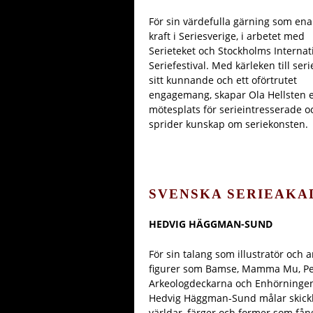
För sin värdefulla gärning som en
kraft i Seriesverige, i arbetet med
Serieteket och Stockholms Internat
Seriefestival. Med kärleken till seri
sitt kunnande och ett oförtrutet
engagemang, skapar Ola Hellsten 
mötesplats för serieintresserade o
sprider kunskap om seriekonsten.
SVENSKA SERIEAKA
HEDVIG HÄGGMAN-SUND
För sin talang som illustratör och 
figurer som Bamse, Mamma Mu, Pel
Arkeologdeckarna och Enhörningen
Hedvig Häggman-Sund målar skickl
världar, färger och former som fån