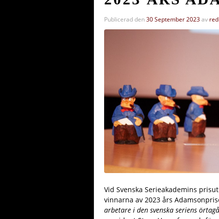
Publicerad den
30 September 2023
av
red
Vid Svenska Serieakademins prisut
vinnarna av 2023 års Adamsonpris
arbetare i den svenska seriens örtag