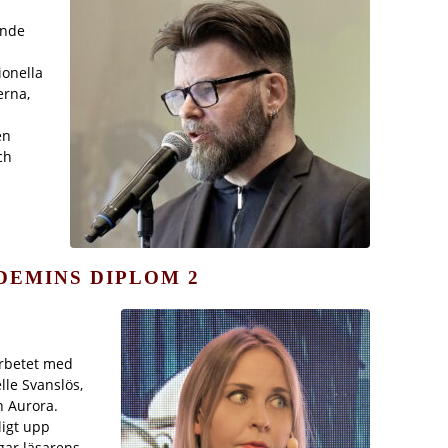
ande
ionella
erna,
en
ch
DEMINS DIPLOM
2
arbetet med
le Svanslös,
 Aurora.
igt upp
gar läsarens