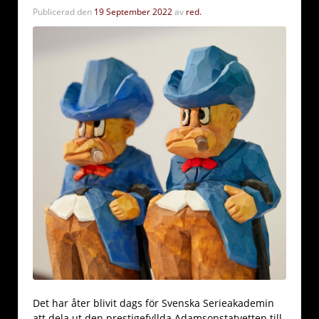
Publicerad den
19 September 2022
av
red.
Det har åter blivit dags för Svenska Serieakademin
att dela ut den prestigefyllda Adamsonstatyetten till