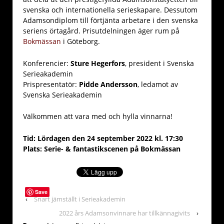
svenska och internationella serieskapare. Dessutom
Adamsondiplom till förtjänta arbetare i den svenska
seriens örtagård. Prisutdelningen äger rum på
Bokmässan
i Göteborg.
Konferencier:
Sture Hegerfors
, president i Svenska
Serieakademin
Prispresentatör:
Pidde Andersson
, ledamot av
Svenska Serieakademin
Välkommen att vara med och hylla vinnarna!
Tid: Lördagen den 24 september 2022 kl. 17:30
Plats: Serie- & fantastikscenen
på Bokmässan
Save
‹
Snart jämställt i Serieakademin
2022 års Adamsonvinnare har tillkännagivits
›