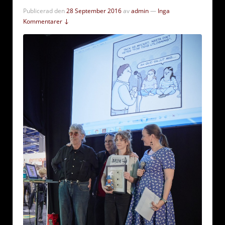
Publicerad den
28 September 2016
av
admin
—
Inga
Kommentarer ↓