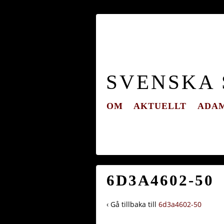
SVENSKA
OM
AKTUELLT
ADAM
6D3A4602-50
‹ Gå tillbaka till
6d3a4602-50