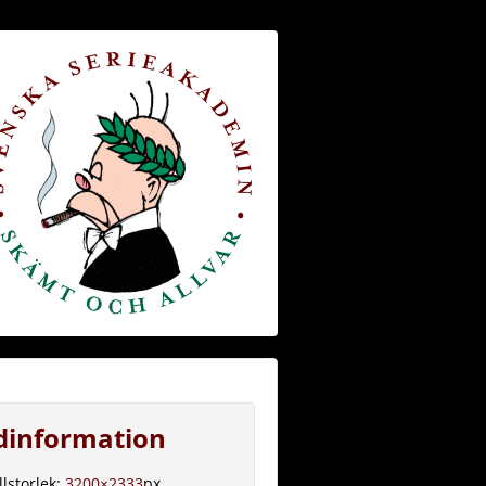
ldinformation
llstorlek:
3200×2333
px