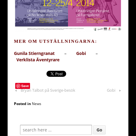
MER OM UTSTÄLLNINGARNA:
Gunila Stierngranat
–
Gobi
–
Verklista Äventyrare
Save
‹
Bryan Talbot på Sverige-besök
Gobi
›
Posted in
News